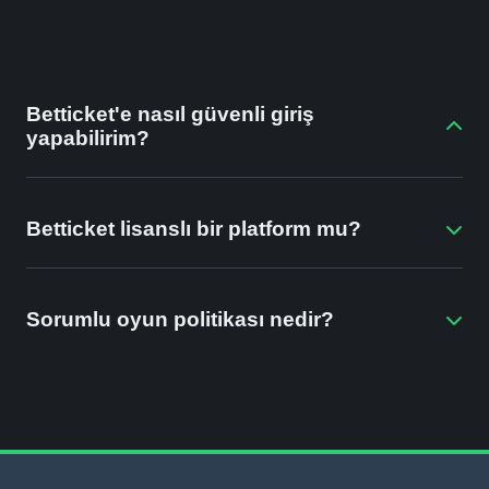
Betticket'e nasıl güvenli giriş
yapabilirim?
Betticket'in en güncel ve güvenli giriş adresine sitemizde
bulunan 'Betticket Güvenli Giriş' butonunu kullanarak
Betticket lisanslı bir platform mu?
7/24 erişebilirsiniz. Bu buton sizi daima resmi adrese
yönlendirir.
Evet, Betticket uluslararası geçerliliği olan Curaçao
Hükümeti tarafından verilmiş 8048/JAZ2015-025 lisans
Sorumlu oyun politikası nedir?
numarası ile denetlenmektedir. Tüm lisans bilgilerine
sitemizden veya ana platform üzerinden ulaşabilirsiniz.
Sorumlu oyun, kullanıcıların bilinçli ve kontrollü bir
şekilde hizmet almasını sağlayan bir politikadır.
Betticket, kullanıcıların kendilerini limitlendirmesine veya
ara vermesine olanak tanıyan araçlar sunar. Detaylı bilgi