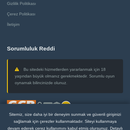
Gizlilik Politikası
Çerez Politikası
İletişim
Sorumluluk Reddi
Bu sitedeki hizmetlerden yararlanmak için 18
yaşından büyük olmanız gerekmektedir. Sorumlu oyun
oynamak bilincinizde olunuz.
18+
Sitemiz, size daha iyi bir deneyim sunmak ve güvenli girişinizi
sağlamak için çerezler kullanmaktadır. Siteyi kullanmaya
devam ederek çerez kullanımını kabul etmiş olursunuz. Detaylı